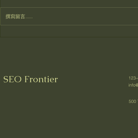
撰寫留言......
SEO與創
創業初期的SEO和付費廣告的
比較分析
SEO Frontier
123-
info
500 