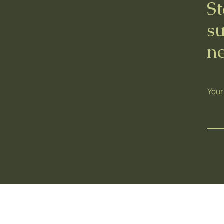
St
su
ne
Your